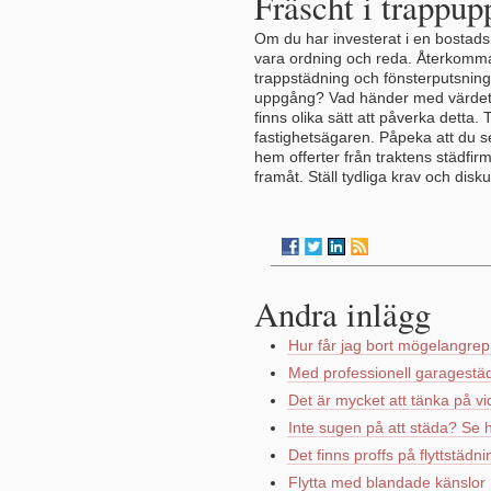
Fräscht i trappu
Om du har investerat i en bostadsr
vara ordning och reda. Återkomman
trappstädning och fönsterputsning. 
uppgång? Vad händer med värdet på
finns olika sätt att påverka detta
fastighetsägaren. Påpeka att du se
hem offerter från traktens städfir
framåt. Ställ tydliga krav och disk
Andra inlägg
Hur får jag bort mögelangre
Med professionell garagestädn
Det är mycket att tänka på vid
Inte sugen på att städa? Se h
Det finns proffs på flyttstä
Flytta med blandade känslor