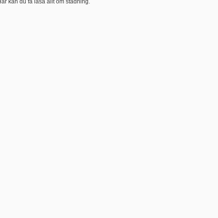
är kan du få läsa allt om städning.