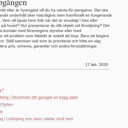
ppgången
ätt eller är hyresgäst vill du ha valuta för pengarna. Det ska
de underhåll sker naturligtvis men framförallt en fungerande
Vem vill bjuda hem folk när det är snuskigt i hiss eller
 huset? Hur presenterar du ditt objekt vid försäljning? Det
. Ta kontakt med föreningens styrelse eller med
r ett problem som faktiskt är enkelt att lösa. Bara att begära
mor. Ställ samman vad som är prioriterat och hitta en väg
utera pris, schema, garantier och andra förutsättningar.
17 feb. 2020
pp?
ing i Stockholm blir garaget en trygg plats
 flytten
it
dning i Linköping som även städar små hem