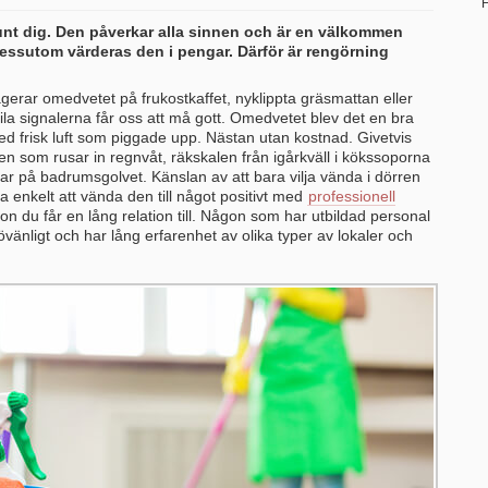
H
runt dig. Den påverkar alla sinnen och är en välkommen
ssutom värderas den i pengar. Därför är rengörning
reagerar omedvetet på frukostkaffet, nyklippta gräsmattan eller
tila signalerna får oss att må gott. Omedvetet blev det en bra
ed frisk luft som piggade upp. Nästan utan kostnad. Givetvis
n som rusar in regnvåt, räkskalen från igårkväll i kökssoporna
ar på badrumsgolvet. Känslan av att bara vilja vända i dörren
ka enkelt att vända den till något positivt med
professionell
on du får en lång relation till. Någon som har utbildad personal
änligt och har lång erfarenhet av olika typer av lokaler och