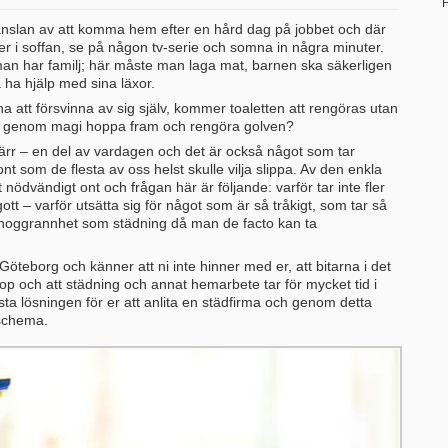
H
 känslan av att komma hem efter en hård dag på jobbet och där
s ner i soffan, se på någon tv-serie och somna in några minuter.
an har familj; här måste man laga mat, barnen ska säkerligen
a ha hjälp med sina läxor.
att försvinna av sig själv, kommer toaletten att rengöras utan
t genom magi hoppa fram och rengöra golven?
värr – en del av vardagen och det är också något som tar
ont som de flesta av oss helst skulle vilja slippa. Av den enkla
nödvändigt ont och frågan här är följande: varför tar inte fler
tt – varför utsätta sig för något som är så tråkigt, som tar så
noggrannhet som städning då man de facto kan ta
Göteborg och känner att ni inte hinner med er, att bitarna i det
op och att städning och annat hemarbete tar för mycket tid i
ta lösningen för er att anlita en städfirma och genom detta
 schema.