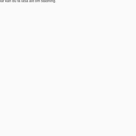
är kan du få läsa allt om städning.