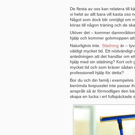
De flesta av oss kan relatera till
vi helst av allt bara vill kasta os
Något som dock blir omöjligt om m
köras till någon träning och de sk
Utöver det – kommer dammråttorna 
hjälp och kommer golvmoppen at
Naturligtvis inte.
Städning
är – ty
väldigt mycket tid. Ett nödvändigt 
anledningen att det handlar om ett 
hjälp med sin städning? Kort och go
mycket tid och som kräver sådan 
professionell hjälp för detta?
Bor du och din familj i exempelvis 
berömda livspusslet inte passar ih
anspråk så är förmodligen den bäs
skapa en lucka i ert fullspäckade