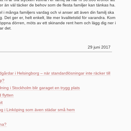
 än väl täcker de behov som de flesta familjer kan tänkas ha.
 i många familjers vardag och vi anser att även din familj ska
. Det ger er, helt enkelt, lite mer kvalitetstid för varandra. Kom
öppna dörren, möts av ett skinande rent hem och lägg dig ner i
ar det.
29 juni 2017
gårdar i Helsingborg – när standardlösningar inte räcker till
pp?
ing i Stockholm blir garaget en trygg plats
 flytten
it
dning i Linköping som även städar små hem
mma?