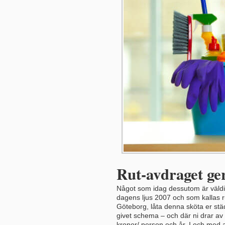
Rut-avdraget ger
Något som idag dessutom är väldig
dagens ljus 2007 och som kallas ru
Göteborg, låta denna sköta er städ
givet schema – och där ni drar a
kronor/ person och år. I och med at