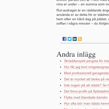
röra er under – en summa som mer
Rut-avdraget är en räddande ängel
använda er av detta för er städning
hem efter en hård dag på jobbet, 
soffan i några minuter – du förtjän
Andra inlägg
Skräddarsydd pergola för träd
Hur får jag bort mögelangre
Med professionell garagestädn
Det är mycket att tänka på vid
Inte sugen på att städa? Se h
Det finns proffs på flyttstä
Flytta med blandade känslor
Hur ofta bör man städa he