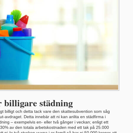
 billigare städning
t billigt och detta tack vare den skattesubvention som såg
t-avdraget. Detta innebär att ni kan anlita en städfirma i
ning – exempelvis en- eller två gånger i veckan; enligt ett
v 30% av den totala arbetskostnaden med ett tak på 25.000
t ni är två stycken vuxna i er familj så har ni 50.000 kronor att