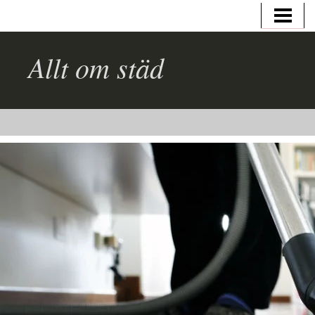
ALLT OM STÄD
GRUNDERNA I STÄDNING
Allt om städ
HEMNÄRA TJÄNSTER
LOKALVÅRD
BLOGG